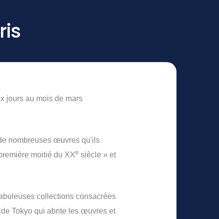
ris
ux jours au mois de mars
er de nombreuses œuvres qu'ils
e
 première moitié du XX
siècle » et
 fabuleuses collections consacrées
de Tokyo qui abrite les œuvres et