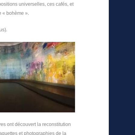
ositions universelles, ces cafés, et
ce « bohème ».
us).
ves ont découvert la reconstitution
aquettes et photographies de la