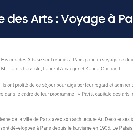
e des Arts : Voyage à Pa
 Histoire des Arts se sont rendus à Paris pour un voyage de de
M. Franck Lassiste, Laurent Amauger et Karina Guenanff.
 ils ont profité de ce séjour pour aiguiser leur regard et admir
e dans le cadre de leur programme : « Paris, capitale des arts,
erne de la ville de Paris avec son architecture Art Déco et ses
sont développés à Paris depuis le fauvisme en 1905. Le Palais 