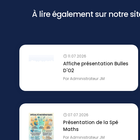
À lire également sur notre site 
11.07.2026
Affiche présentation Bulles
D'O2
Par
Administrateur JM
07.07.2026
Présentation de la Spé
Maths
Par
Administrateur JM