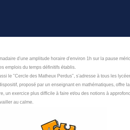
adaire d'une amplitude horaire d'environ 1h sur la pause méri
es emplois du temps définitifs établis.
ssi le "Cercle des Matheux Perdus", s'adresse à tous les lycée
spositif, proposé par un enseignant en mathématiques, offre la po
re, un exercice plus difficile à faire et/ou des notions à approfo
vailler au calme.