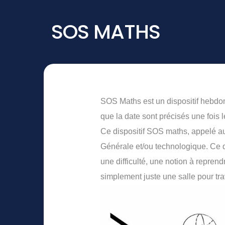
SOS MATHS
SOS Maths est un dispositif hebdom
que la date sont précisés une fois l
Ce dispositif SOS maths, appelé au
Générale et/ou technologique. Ce di
une difficulté, une notion à reprend
simplement juste une salle pour tra