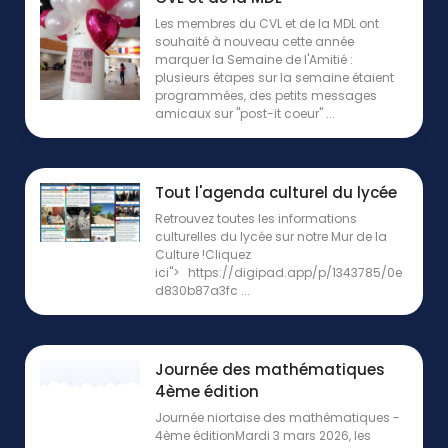
Les membres du CVL et de la MDL ont
souhaité à nouveau cette année
marquer la Semaine de l'Amitié :
plusieurs étapes sur la semaine étaient
programmées, des petits messages
amicaux sur "post-it coeur" ...
Tout l'agenda culturel du lycée
Retrouvez toutes les informations
culturelles du lycée sur notre Mur de la
Culture !Cliquez
ici"> https://digipad.app/p/1343785/0e
d830b87a3fc ...
Journée des mathématiques
4ème édition
Journée niortaise des mathématiques -
4ème éditionMardi 3 mars 2026, les