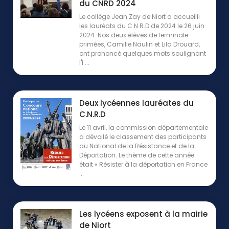
du CNRD 2024
Le collège Jean Zay de Niort a accueilli
les lauréats du C.N.R.D de 2024 le 26 juin
2024. Nos deux élèves de terminale
primées, Camille Naulin et Lila Drouard,
ont prononcé quelques mots soulignant
l'i ...
Deux lycéennes lauréates du
C.N.R.D
Le 11 avril, la commission départementale
a dévoilé le classement des participants
au National de la Résistance et de la
Déportation. Le thème de cette année
était « Résister à la déportation en France
...
Les lycéens exposent à la mairie
de Niort