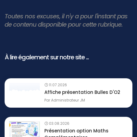
Toutes nos excuses, il n'y a pour l'instant pas
de contenu disponible pour cette rubrique.
À lire également sur notre site ...
11.07.2026
Affiche présentation Bulles D'O2
Par
Administrateur JM
03.08.2026
Présentation option Maths