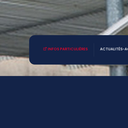
INFOS PARTICULIÈRES
ACTUALITÉS-
 vous
NOUS CONTACTER
Tél: 05.49.77.19.50
.
ce.0790023W@ac-poitiers.fr