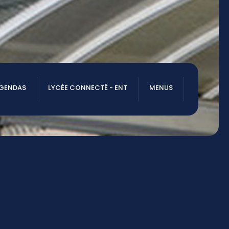
AGENDAS
LYCÉE CONNECTÉ - ENT
MENUS
NOUS TROUVER
20 rue Gustave Eiffel
79000 NIORT