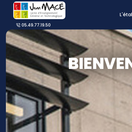
L'ét
05.49.77.19.50
BIENVE