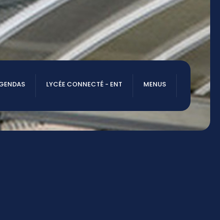
AGENDAS
LYCÉE CONNECTÉ - ENT
MENUS
NOUS TROUVER
20 rue Gustave Eiffel
79000 NIORT