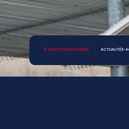
INFOS PARTICULIÈRES
ACTUALITÉS-
 vous
NOUS CONTACTER
Tél: 05.49.77.19.50
.
ce.0790023W@ac-poitiers.fr