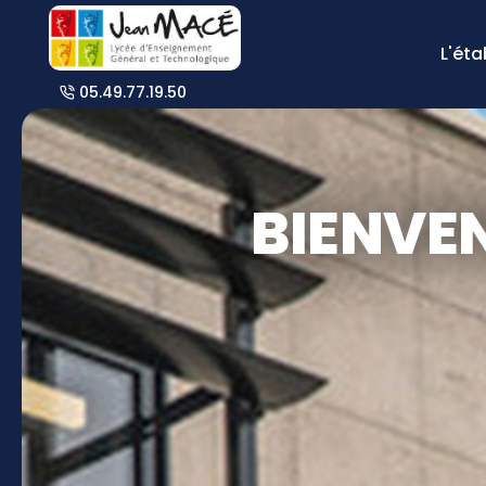
L'ét
05.49.77.19.50
BIENVE