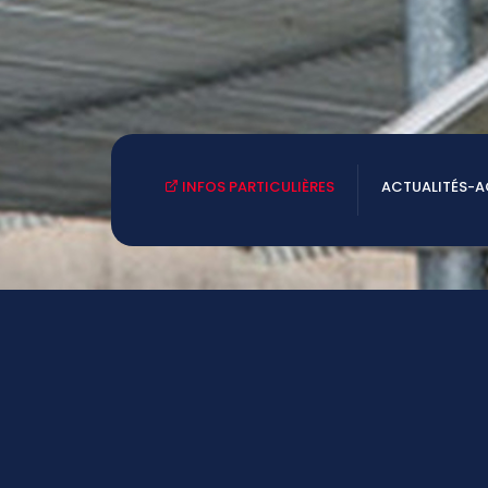
INFOS PARTICULIÈRES
ACTUALITÉS-
 vous
NOUS CONTACTER
Tél: 05.49.77.19.50
.
ce.0790023W@ac-poitiers.fr