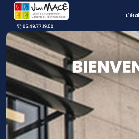
L'ét
05.49.77.19.50
BIENVE