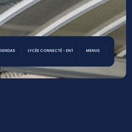
AGENDAS
LYCÉE CONNECTÉ - ENT
MENUS
NOUS TROUVER
20 rue Gustave Eiffel
79000 NIORT