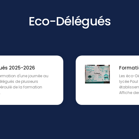
Eco-Délégués
ués 2025-2026
Formati
ormation d'une journée au
Les éco-Dé
élégués de plusieurs
lycée Paul
éroulé de la formation
établissem
.
Affiche de