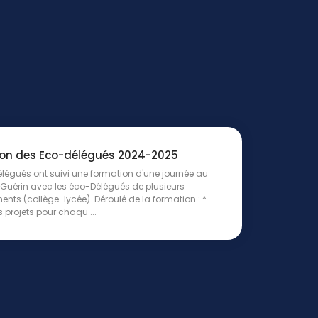
on des Eco-délégués 2024-2025
légués ont suivi une formation d'une journée au
 Guérin avec les éco-Délégués de plusieurs
ents (collège-lycée). Déroulé de la formation : *
s projets pour chaqu ...